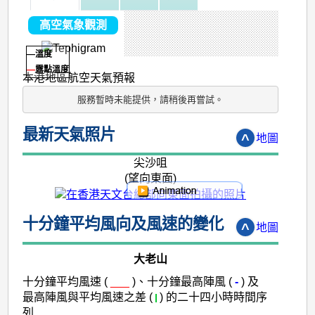
高空氣象觀測
—
溫度
—
露點溫度
本港地區航空天氣預報
服務暫時未能提供，請稍後再嘗試。
最新天氣照片
^
地圖
尖沙咀
(望向東面)
十分鐘平均風向及風速的變化
^
地圖
大老山
十分鐘平均風速 (
___
)、十分鐘最高陣風 (
-
) 及
最高陣風與平均風速之差 (
) 的二十四小時時間序
列