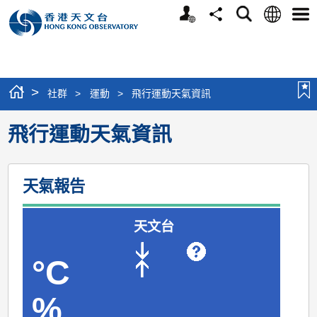
個
語
搜
分
選
人
言
尋
享
單
版
網
站
>
社群
>
運動
>
飛行運動天氣資訊
飛行運動天氣資訊
天氣報告
天文台
°C
%