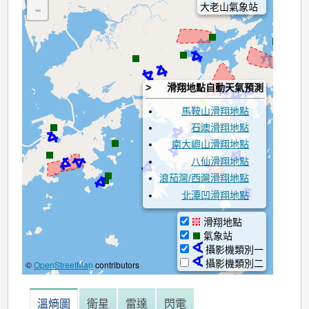
-
大老山氣象站
∢
∢
∢
∢
∢
∢
>
滑翔地點自動天氣預測
馬鞍山滑翔地點
∢
∢
石澳滑翔地點
∢
南大嶼山滑翔地點
∢
∢
∢
八仙滑翔地點
∢
∢
浪茄灣/西灣滑翔地點
∢
北潭凹滑翔地點
滑翔地點
氣象站
∢
攝影機類別一
∢
攝影機類別二
©
OpenStreetMap
contributors
溫熵圖
衛星
雷達
閃電