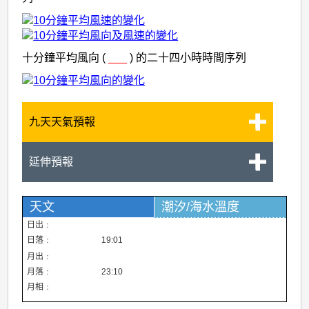
十分鐘平均風向 (
___
) 的二十四小時時間序列
九天天氣預報
延伸預報
天文
潮汐
/海水溫度
日出﹕
日落﹕
19:01
月出﹕
月落﹕
23:10
月相﹕