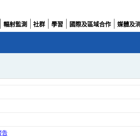
輻射監測
社群
學習
國際及區域合作
媒體及
展
展
展
展
展
開
開
開
開
開
警告