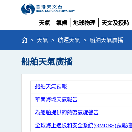
天氣
氣候
地球物理
天文及授時
展
展
展
展
開
開
開
開
>
天氣
>
航運天氣
>
船舶天氣廣播
船舶天氣廣播
船舶天氣預報
華南海域天氣報告
為船舶提供的熱帶氣旋警告
全球海上遇險和安全系統(GMDSS)預報/