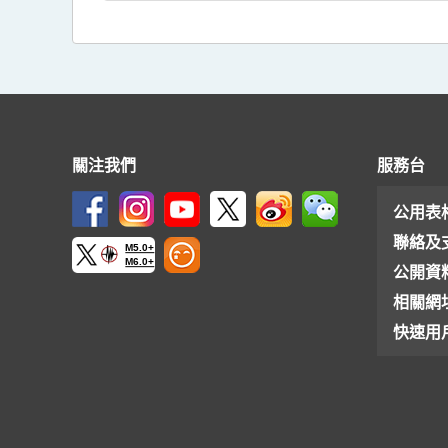
關注我們
服務台
公用表
聯絡及
M5.0+
M6.0+
公開資
相關網
快速用