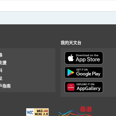
我的天文台
格
支援
料
址
戶指南