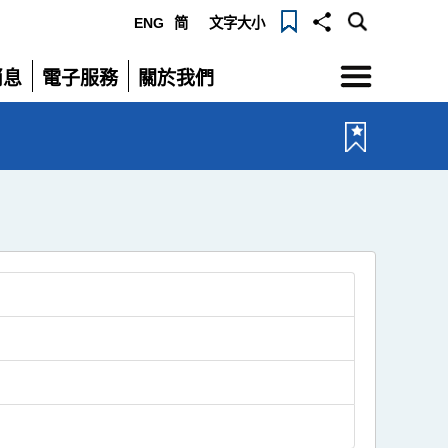
ENG
简
文字大小
選
消息
電子服務
關於我們
單
展
展
開
開