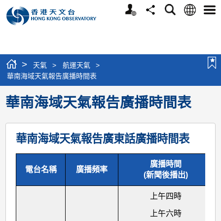
個
語
搜
分
選
人
言
尋
享
單
版
網
站
>
天氣
>
航運天氣
>
華南海域天氣報告廣播時間表
華南海域天氣報告廣播時間表
華南海域天氣報告廣東話廣播時間表
廣播時間
電台名稱
廣播頻率
(新聞後播出)
上午四時
上午六時