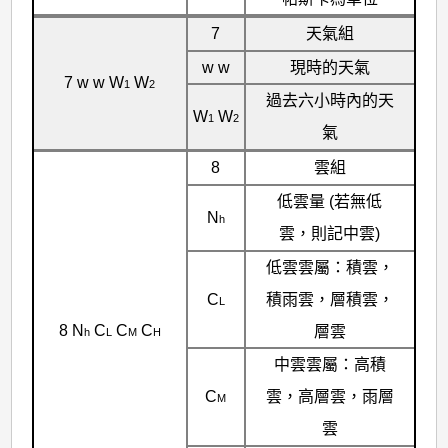
7
天氣組
w w
現時的天氣
7 w w W
W
1
2
過去六小時內的天
W
W
1
2
氣
8
雲組
低雲量 (若無低
N
h
雲，則記中雲)
低雲雲屬：積雲，
C
積雨雲，層積雲，
L
8 N
C
C
C
層雲
h
L
M
H
中雲雲屬：高積
C
雲，高層雲，雨層
M
雲