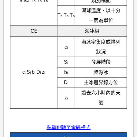
類別標記
8
T
T
T
w
b
b
b
濕球溫度，以十分
T
T
T
b
b
b
一度為單位
ICE
海冰組
海冰密集度或排列
c
i
狀況
S
發展階段
i
c
S
b
D
z
b
陸源冰
i
i
i
i
i
i
D
主冰邊界線方位
i
過去六小時內的天
z
i
氣
點擊跳轉至電碼格式