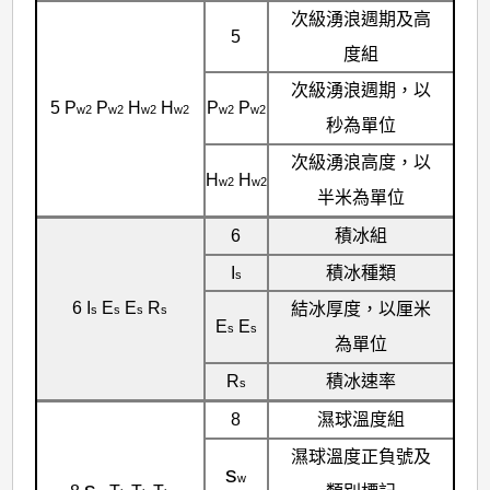
次級湧浪週期及高
5
度組
次級湧浪週期，以
5 P
P
H
H
P
P
w2
w2
w2
w2
w2
w2
秒為單位
次級湧浪高度，以
H
H
w2
w2
半米為單位
6
積冰組
I
積冰種類
s
6 I
E
E
R
結冰厚度，以厘米
s
s
s
s
E
E
s
s
為單位
R
積冰速率
s
8
濕球溫度組
濕球溫度正負號及
s
w
s