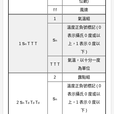
位數)
f f
風速
1
氣溫組
溫度正負號標記 ( 0
表示攝氏 0 度或以
s
n
s
上，1 表示 0 度以
1
T T T
n
下 )
氣溫，以十分一度
T T T
為單位
2
露點組
溫度正負號標記 ( 0
表示攝氏 0 度或以
s
n
s
上，1 表示 0 度以
2
T
T
T
n
d
d
d
下 )