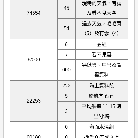
現時的天氣，有霧
45
74554
及看不見天空
過去天氣，毛毛雨
54
（5）及有霧（4）
8
雲組
/
看不見雲
8/000
無低雲、中雲及高
000
雲資料
222
海上資料段
5
船航向 西南
22253
平均航速 11-15 海
3
里/小時
0
海面水溫組
00180
0
攝氏 0 度或以上