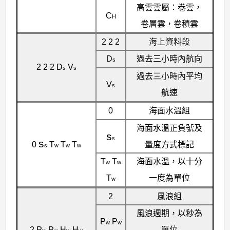
高雲雲屬：卷雲，
C
H
卷層雲，卷積雲
2 2 2
海上資料段
D
過去三小時內航向
s
2 2 2 D
V
s
s
過去三小時內平均
V
s
航速
0
海面水溫組
海面水溫正負號及
s
s
s
量度方式標記
0
T
T
T
s
w
w
w
T
T
海面水溫，以十分
w
w
T
一度為單位
w
2
風浪組
風浪週期，以秒為
P
P
w
w
2 P
P
H
H
單位