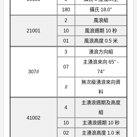
180
攝氏 18.0°
2
風浪組
21001
10
風浪週期 10 秒
01
風浪高度 0.5 米
3
湧浪方向組
主湧浪來向 65° -
07
307//
74°
無次級湧浪來向資
//
料
主湧浪週期及高度
4
組
41002
10
主湧浪週期 10 秒
02
主湧浪高度 1.0 米