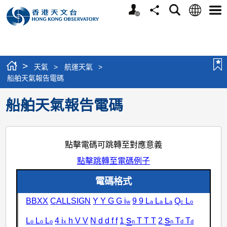
個
語
搜
分
選
人
言
尋
享
單
版
網
站
>
天氣
>
航運天氣
>
船舶天氣報告電碼
船舶天氣報告電碼
點擊電碼可跳轉至對應意義
點擊跳轉至電碼例子
電碼格式
BBXX
CALLSIGN
Y Y G G i
9 9 L
L
L
Q
L
w
a
a
a
c
o
s
s
L
L
L
4 i
h V V
N d d f f
1
T T T
2
T
T
o
o
o
x
n
n
d
d