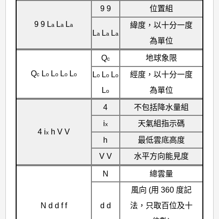
9 9
位置組
9 9 L
L
L
緯度，以十分一度
a
a
a
L
L
L
a
a
a
為單位
Q
地球象限
c
Q
L
L
L
L
L
L
L
經度，以十分一度
c
o
o
o
o
o
o
o
L
為單位
o
4
不包括降水量組
i
天氣組指示碼
x
4 i
h V V
x
h
最低雲底高度
V V
水平方向能見度
N
總雲量
風向 (用 360 度記
N d d f f
d d
法，只取百位及十