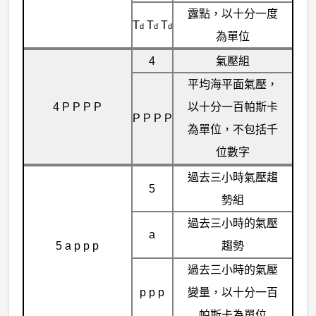
露點，以十分一度
T
T
T
d
d
d
為單位
4
氣壓組
平均海平面氣壓，
4 P P P P
以十分一百帕斯卡
P P P P
為單位，不包括千
位數字
過去三小時氣壓趨
5
勢組
過去三小時的氣壓
a
5 a p p p
趨勢
過去三小時的氣壓
p p p
變量，以十分一百
帕斯卡為單位