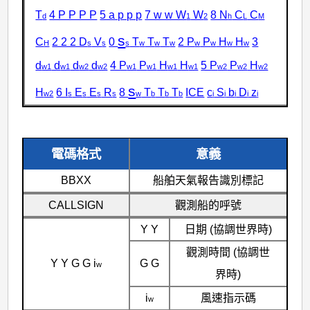
T
4 P P P P
5 a p p p
7 w w W
W
8 N
C
C
d
1
2
h
L
M
s
C
2 2 2 D
V
0
T
T
T
2 P
P
H
H
3
H
s
s
s
w
w
w
w
w
w
w
d
d
d
d
4 P
P
H
H
5 P
P
H
w1
w1
w2
w2
w1
w1
w1
w1
w2
w2
w2
s
H
6 I
E
E
R
8
T
T
T
ICE
c
S
b
D
z
w2
s
s
s
s
w
b
b
b
i
i
i
i
i
電碼格式
意義
BBXX
船舶天氣報告識別標記
CALLSIGN
觀測船的呼號
Y Y
日期 (協調世界時)
觀測時間 (協調世
Y Y G G i
G G
w
界時)
i
風速指示碼
w