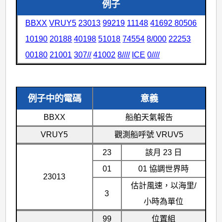
例子
BBXX
VRUY5
23013
99219
11148
41692
80506
10190
20188
40198
51018
74554
8/000
22253
00180
21001
307//
41002
8////
ICE
0////
例子中的電碼
意義
BBXX
船舶天氣報告
VRUY5
觀測船呼號 VRUV5
23
該月 23 日
01
01 協調世界時
23013
估計風速，以海里/
3
小時為單位
99
位置組