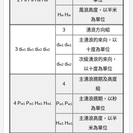
w
w
w
w
風浪高度，以半米
H
H
w
w
為單位
3
湧浪方向組
主湧浪的來向，以
d
d
w1
w1
3 d
d
d
d
十度為單位
w1
w1
w2
w2
次級湧浪的來向，
d
d
w2
w2
以十度為單位
主湧浪週期及高度
4
組
主湧浪週期，以秒
4 P
P
H
H
P
P
w1
w1
w1
w1
w1
w1
為單位
主湧浪高度，以半
H
H
w1
w1
米為單位