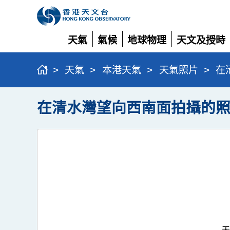
天氣
氣候
地球物理
天文及授時
展
展
展
展
開
開
開
開
>
天氣
>
本港天氣
>
天氣照片
>
在
在清水灣望向西南面拍攝的
天