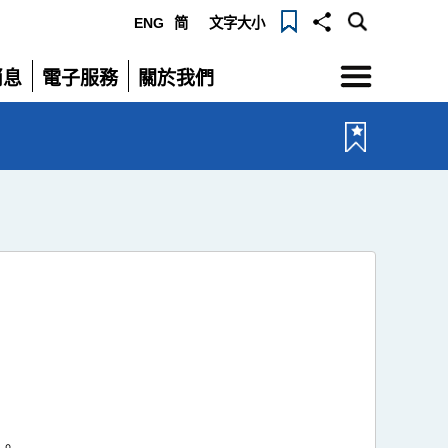
ENG
简
文字大小
選
消息
電子服務
關於我們
單
展
展
開
開
。