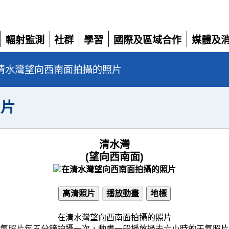
輻射監測
社群
學習
國際及區域合作
媒體及
展
展
展
展
展
開
開
開
開
開
清水灣望向西南面拍攝的照片
照片
清水灣
(望向西南面)
高清照片
播放動畫
地標
在清水灣望向西南面拍攝的照片
氣照片每五分鐘拍攝一次，動畫一般播放過去六小時的天氣照片