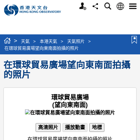
個
語
搜
分
選
人
言
尋
享
單
版
網
站
>
天氣
>
本港天氣
>
天氣照片
>
在環球貿易廣場望向東南面拍攝的照片
在環球貿易廣場望向東南面拍攝
的照片
環球貿易廣場
(望向東南面)
高清照片
播放動畫
地標
在環球貿易廣場望向東南面拍攝的照片