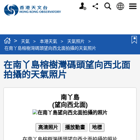
個
語
搜
分
選
人
言
尋
享
單
版
網
站
>
天氣
>
本港天氣
>
天氣照片
>
在南丫島榕樹灣碼頭望向西北面拍攝的天氣照片
在南丫島榕樹灣碼頭望向西北面
拍攝的天氣照片
南丫島
(望向西北面)
高清照片
播放動畫
地標
在南丫島榕樹灣碼頭望向西北面拍攝的照片