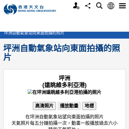
個
語
搜
分
選
人
言
尋
享
單
版
>
天氣
>
本港天氣
>
天氣照片
網
>
坪洲自動氣象站向東面拍攝的照片
站
坪洲自動氣象站向東面拍攝的照
片
坪洲
(遠眺維多利亞港)
高清照片
播放動畫
地標
在坪洲自動氣象站望向東面拍攝的照片
天氣照片每五分鐘拍攝一次，動畫一般播放過去六小