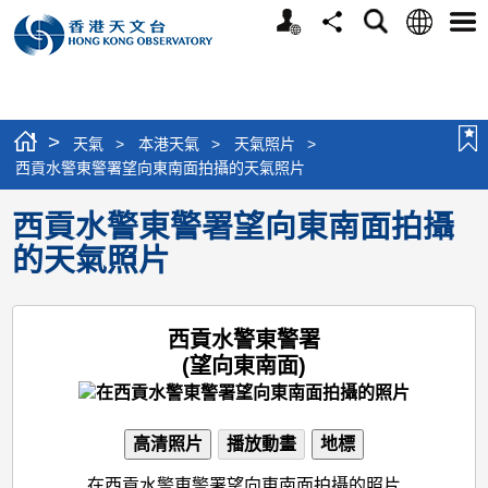
個
語
搜
分
選
人
言
尋
享
單
版
網
站
>
天氣
>
本港天氣
>
天氣照片
>
西貢水警東警署望向東南面拍攝的天氣照片
西貢水警東警署望向東南面拍攝
的天氣照片
西貢水警東警署
(望向東南面)
高清照片
播放動畫
地標
在西貢水警東警署望向東南面拍攝的照片