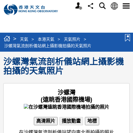
個
語
搜
分
選
人
言
尋
享
單
版
網
站
>
天氣
>
本港天氣
>
天氣照片
>
沙螺灣氣流剖析儀站網上攝影機拍攝的天氣照片
沙螺灣氣流剖析儀站網上攝影機
拍攝的天氣照片
沙螺灣
(遠眺香港國際機場)
高清照片
播放動畫
地標
在沙螺灣氣流剖析儀站望向東北面拍攝的照片