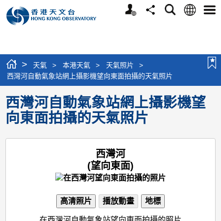
個
語
搜
分
選
人
言
尋
享
單
版
網
站
>
天氣
>
本港天氣
>
天氣照片
>
西灣河自動氣象站網上攝影機望向東面拍攝的天氣照片
西灣河自動氣象站網上攝影機望
向東面拍攝的天氣照片
西灣河
(望向東面)
高清照片
播放動畫
地標
在西灣河自動氣象站望向東面拍攝的照片