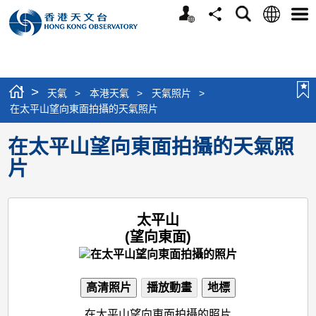
個
語
搜
分
選
人
言
尋
享
單
版
網
站
>
天氣
>
本港天氣
>
天氣照片
>
在太平山望向東面拍攝的天氣照片
在太平山望向東面拍攝的天氣照
片
太平山
(望向東面)
高清照片
播放動畫
地標
在太平山望向東面拍攝的照片