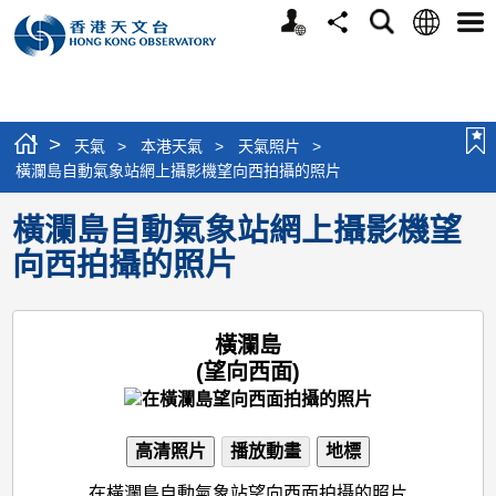
個
語
搜
分
選
人
言
尋
享
單
版
網
站
>
天氣
>
本港天氣
>
天氣照片
>
橫瀾島自動氣象站網上攝影機望向西拍攝的照片
橫瀾島自動氣象站網上攝影機望
向西拍攝的照片
橫瀾島
(望向西面)
高清照片
播放動畫
地標
在橫瀾島自動氣象站望向西面拍攝的照片