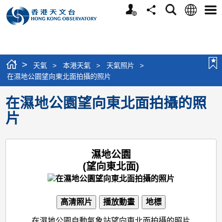
個
語
搜
分
選
人
言
尋
享
單
版
網
站
>
天氣
>
本港天氣
>
天氣照片
>
在濕地公園望向東北面拍攝的照片
在濕地公園望向東北面拍攝的照
片
濕地公園
(望向東北面)
高清照片
播放動畫
地標
在濕地公園自動氣象站望向東北面拍攝的照片