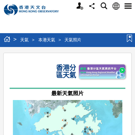
個
語
搜
分
選
人
言
尋
享
單
版
網
站
>
天氣
>
本港天氣
>
天氣照片
香
港
香港分
分
區天氣
區
天
最新天氣照片
氣-
最
新
天