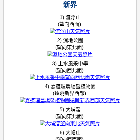
新界
1)
流浮山
(望向西面)
2)
濕地公園
(望向東北面)
3)
上水風采中學
(望向西北面)
4)
嘉道理農場暨植物園
(遠眺新界西部)
5)
大埔滘
(望向東北面)
6)
大帽山
(望向西南面)