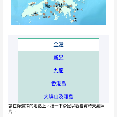
氣
照
片
全港
新界
九龍
香港島
大嶼山及離島
請在你選擇的地點上，按一下滑鼠以觀看實時天氣照
片。