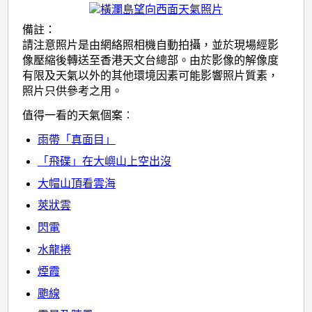
備註：
請注意照片是由網絡照相機自動拍攝，並於現場經影
像壓縮後轉送至香港天文台總部。由於影像的解像度
有限及天氣以外的其他環境因素可能影響照片質素，
照片只供參考之用。
值得一看的天氣個案︰
雨帶「真面目」
「飛碟」在大嶼山上空出沒
大帽山頂看雲海
莢狀雲
閃電
水龍捲
煙霞
颮線