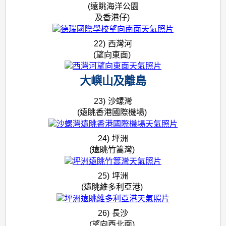
(遠眺海洋公園
及香港仔)
22)
西灣河
(望向東面)
大嶼山及離島
23)
沙螺灣
(遠眺香港國際機場)
24)
坪洲
(遠眺竹篙灣)
25)
坪洲
(遠眺維多利亞港)
26)
長沙
(望向西北面)